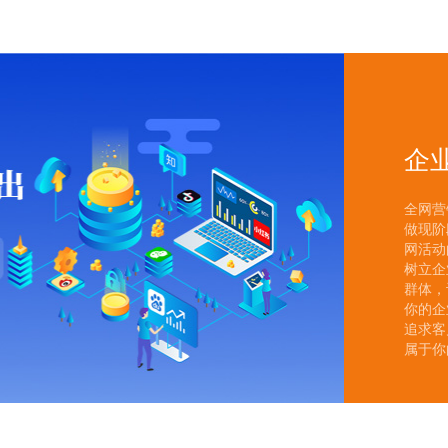
企
全网营
做现阶
网活动
树立企
群体，
你的企
追求客
属于你