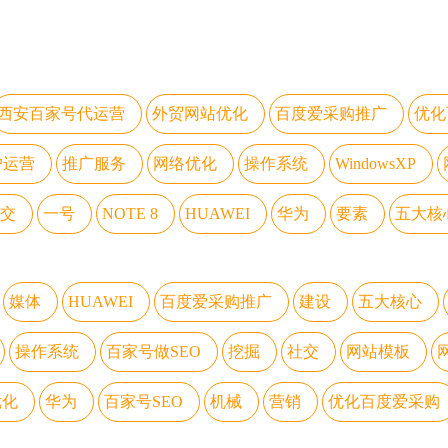
西安百家号代运营
外贸网站优化
百度爱采购推广
优化
户运营
推广服务
网络优化
操作系统
WindowsXP
交
一号
NOTE 8
HUAWEI
华为
要素
五大核
媒体
HUAWEI
百度爱采购推广
建设
五大核心
操作系统
百家号做SEO
挖掘
社交
网站模板
优化
华为
百家号SEO
机械
营销
优化百度爱采购