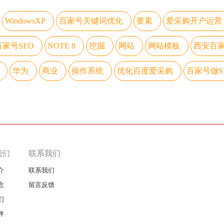
WindowsXP
百家号关键词优化
要素
​爱采购开户运营
百家号SEO
NOTE 8
挖掘
网站
网站模板
西安百
华为
商业
操作系统
优化百度爱采购
百家号做S
我们
联系我们
介
联系我们
念
留言反馈
们
伴